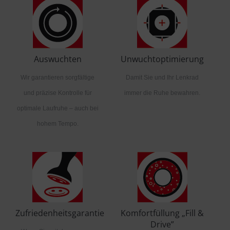
Auswuchten
Unwuchtoptimierung
Wir garantieren sorgfältige
Damit Sie und Ihr Lenkrad
und präzise Kontrolle für
immer die Ruhe bewahren.
optimale Laufruhe – auch bei
hohem Tempo.
Zufriedenheitsgarantie
Komfortfüllung „Fill &
Drive”