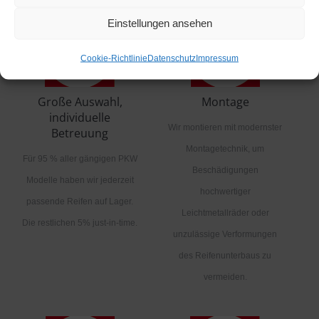
Einstellungen ansehen
Cookie-Richtlinie
Datenschutz
Impressum
Große Auswahl,
Montage
individuelle
Wir montieren mit modernster
Betreuung
Montagetechnik, um
Für 95 % aller gängigen PKW
Beschädigungen
Modelle haben wir jederzeit
hochwertiger
passende Reifen auf Lager.
Leichtmetallräder oder
Die restlichen 5% just-in-time.
unzulässige Verformungen
des Reifenunterbaus zu
vermeiden.