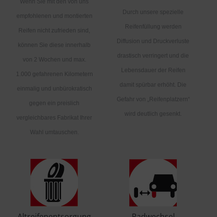
Wenn Sie mit den von uns
Durch unsere spezielle
empfohlenen und montierten
Reifenfüllung werden
Reifen nicht zufrieden sind,
Diffusion und Druckverluste
können Sie diese innerhalb
drastisch verringert und die
von 2 Wochen und max.
Lebensdauer der Reifen
1.000 gefahrenen Kilometern
damit spürbar erhöht. Die
einmalig und unbürokratisch
Gefahr von „Reifenplatzern“
gegen ein preislich
wird deutlich gesenkt.
vergleichbares Fabrikat Ihrer
Wahl umtauschen.
Altreifenentsorgung
Radwechsel