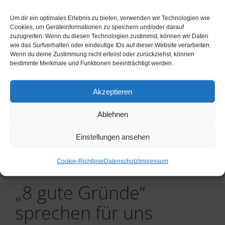
Um dir ein optimales Erlebnis zu bieten, verwenden wir Technologien wie
Cookies, um Geräteinformationen zu speichern und/oder darauf
zuzugreifen. Wenn du diesen Technologien zustimmst, können wir Daten
wie das Surfverhalten oder eindeutige IDs auf dieser Website verarbeiten.
Wenn du deine Zustimmung nicht erteilst oder zurückziehst, können
bestimmte Merkmale und Funktionen beeinträchtigt werden.
Akzeptieren
Unser aktueller Zubehörkatalog.
Ablehnen
Einstellungen ansehen
Zubehörkatalog 2024
Cookie-Richtlinie
Datenschutz
Impressum
„8 gute Gründe“
sprechen für uns