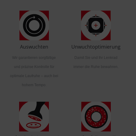
Auswuchten
Unwuchtoptimierung
Wir garantieren sorgfältige
Damit Sie und Ihr Lenkrad
und präzise Kontrolle für
immer die Ruhe bewahren.
optimale Laufruhe – auch bei
hohem Tempo.