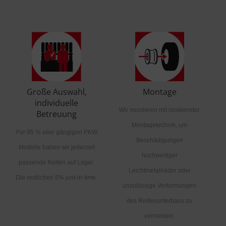
Große Auswahl,
Montage
individuelle
Wir montieren mit modernster
Betreuung
Montagetechnik, um
Für 95 % aller gängigen PKW
Beschädigungen
Modelle haben wir jederzeit
hochwertiger
passende Reifen auf Lager.
Leichtmetallräder oder
Die restlichen 5% just-in-time.
unzulässige Verformungen
des Reifenunterbaus zu
vermeiden.