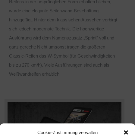
Reifens in der ursprünglichen Form erhalten blieben,
wurde eine elegante Seitenwand-Beschriftung
hinzugefügt. Hinter dem klassischen Aussehen verbirgt
sich jedoch modernste Technik. Die hochwertige
Ausführung wird dem Namenszusatz „Sprint“ voll und
ganz gerecht: Nicht umsonst tragen die größeren
Classic-Reifen das W-Symbol (für Geschwindigkeiten
bis zu 270 km/h). Viele Ausführungen sind auch als
Weißwandreifen erhältlich.
Cookie-Zustimmung verwalten