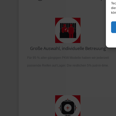
Tec
die
kön
Große Auswahl, individuelle Betreuung
Für 95 % aller gängigen PKW Modelle haben wir jederzeit
passende Reifen auf Lager. Die restlichen 5% just-in-time.