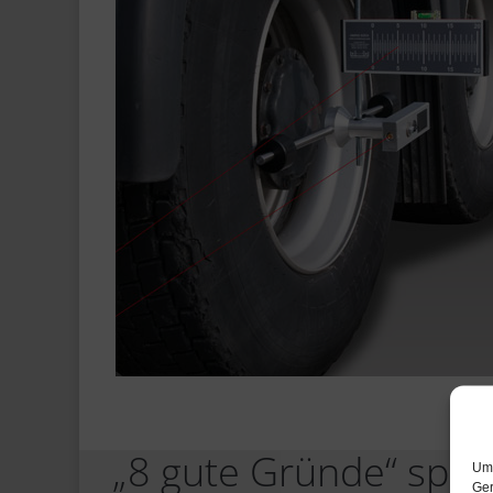
„8 gute Gründe“ spre
Um 
Ger