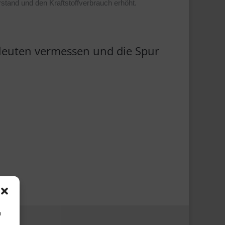
rstand und den Kraftstoffverbrauch erhöht.
hleuten vermessen und die Spur
m