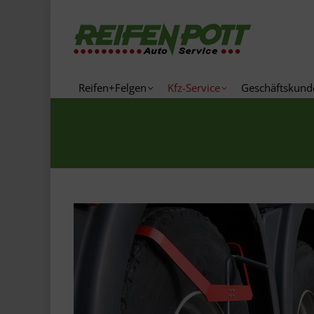
Reifen+Felgen
Kfz-Service
Geschä
Reifen+Felgen
Kfz-Service
Geschäftskund
Sie befinden sich hier: