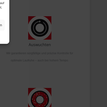
 auf
t,
en
Auswuchten
Wir garantieren sorgfältige und präzise Kontrolle für
optimale Laufruhe – auch bei hohem Tempo.