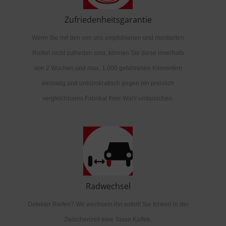
Zufriedenheitsgarantie
Wenn Sie mit den von uns empfohlenen und montierten
Reifen nicht zufrieden sind, können Sie diese innerhalb
von 2 Wochen und max. 1.000 gefahrenen Kilometern
einmalig und unbürokratisch gegen ein preislich
vergleichbares Fabrikat Ihrer Wahl umtauschen.
Radwechsel
Defekter Reifen? Wir wechseln ihn sofort! Sie trinken in der
Zwischenzeit eine Tasse Kaffee.