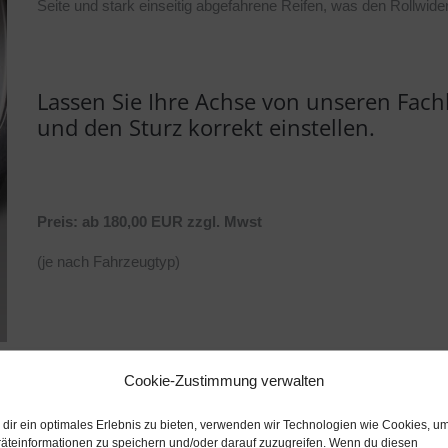
Seite und stark einseitig abgefahrene Reifen, was den Rollwide
Lassen Sie Ihre Achse von unseren Fac
und den Sturz korrekt einstellen.
Preis: ab 180,00 EUR zzgl. Mwst
(je nach Fahrzeugtyp)
Cookie-Zustimmung verwalten
chen für uns
dir ein optimales Erlebnis zu bieten, verwenden wir Technologien wie Cookies, u
äteinformationen zu speichern und/oder darauf zuzugreifen. Wenn du diesen