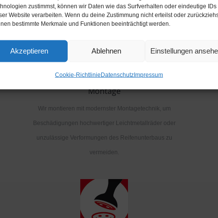
hnologien zustimmst, können wir Daten wie das Surfverhalten oder eindeutige IDs
ser Website verarbeiten. Wenn du deine Zustimmung nicht erteilst oder zurückziehs
nen bestimmte Merkmale und Funktionen beeinträchtigt werden.
Akzeptieren
Ablehnen
Einstellungen anseh
Cookie-Richtlinie
Datenschutz
Impressum
Montage
Wir montieren mit modernster Montagetechnik, um
Beschädigungen hochwertiger Leichtmetallräder oder
unzulässige Verformungen des Reifenunterbaus zu
vermeiden.