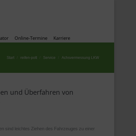
konfigurator
Online-Termine
Karriere
ator
Online-Termine
Karriere
Start
reifen-pott
Service
Achsvermessung LKW
aßen und Überfahren von
.
n sind leichtes Ziehen des Fahrzeuges zu einer