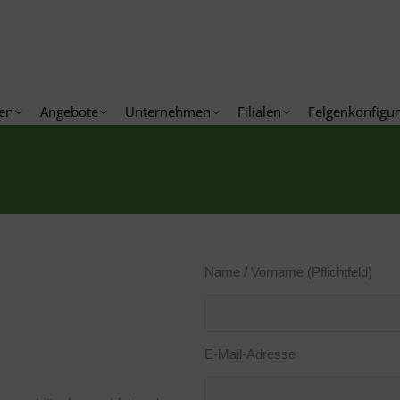
ftskunden
Angebote
Unternehmen
Filialen
Felgen
en
Angebote
Unternehmen
Filialen
Felgenkonfigur
Name / Vorname (Pflichtfeld)
E-Mail-Adresse