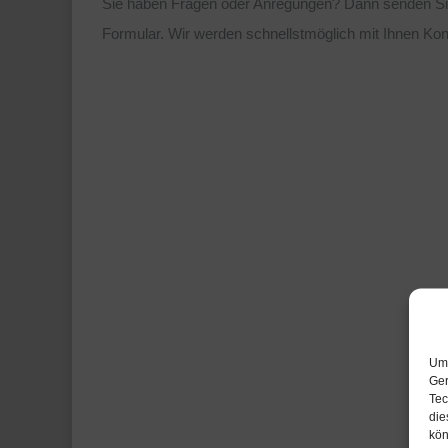
Sie haben Fragen oder Anregungen? Dann senden Sie
Formular. Wir werden schnellstmöglich mit Ihnen Ko
Um 
Ger
Tec
die
kön