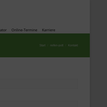
konfigurator
Online-Termine
Karriere
ator
Online-Termine
Karriere
Start
reifen-pott
Kontakt