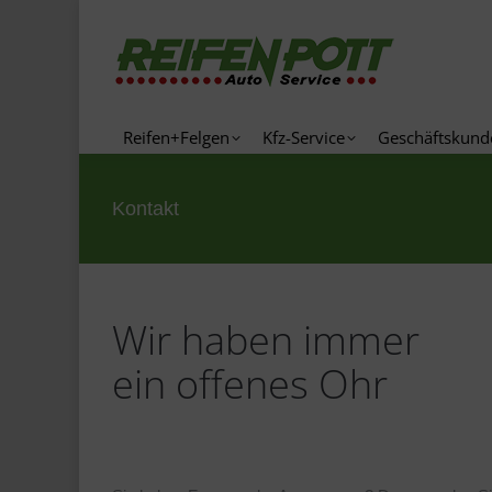
Reifen+Felgen
Kfz-Service
Geschä
Reifen+Felgen
Kfz-Service
Geschäftskund
Kontakt
Sie befinden sich hier:
Wir haben immer
ein offenes Ohr