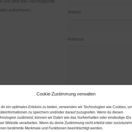
 uns bitte das nachfolgende
ntakt aufnehmen.
Telefon
Adresse
Cookie-Zustimmung verwalten
dir ein optimales Erlebnis zu bieten, verwenden wir Technologien wie Cookies, u
äteinformationen zu speichern und/oder darauf zuzugreifen. Wenn du diesen
hnologien zustimmst, können wir Daten wie das Surfverhalten oder eindeutige IDs
ser Website verarbeiten. Wenn du deine Zustimmung nicht erteilst oder zurückziehs
nen bestimmte Merkmale und Funktionen beeinträchtigt werden.